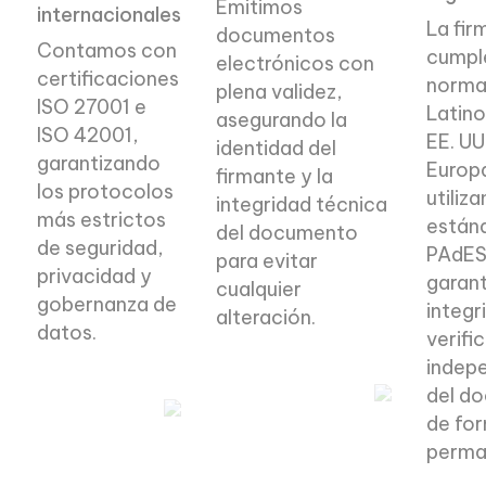
Emitimos
internacionales
La fir
documentos
Contamos con
cumple
electrónicos con
certificaciones
norma
plena validez,
ISO 27001 e
Latin
asegurando la
ISO 42001,
EE. UU
identidad del
garantizando
Europ
firmante y la
los protocolos
utiliza
integridad técnica
más estrictos
están
del documento
de seguridad,
PAdES
para evitar
privacidad y
garant
cualquier
gobernanza de
integr
alteración.
datos.
verifi
indep
Métodos de
Trust
del d
autenticación
de fo
Center
perma