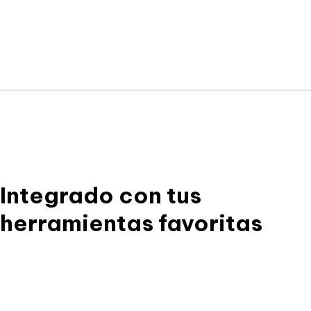
V
legis
Integrado con tus
herramientas favoritas