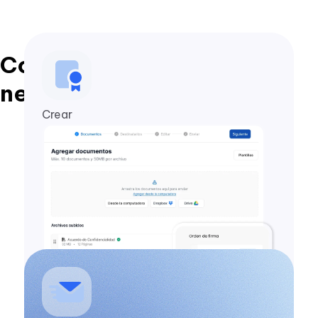
Con ZapSign, cierras
negocios en 1 minuto
Crear