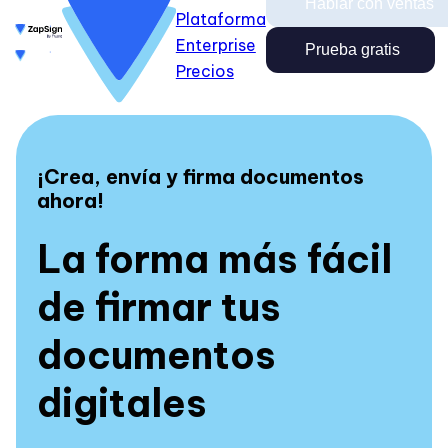
Hablar con ventas
Plataforma
Enterprise
Enterprise
Precios
Prueba gratis
Prueba gratis
Hablar con ventas
Precios
Ingresar
Cerrar
Ingresar
¡Crea, envía y firma documentos
ahora!
La forma más fácil
de firmar tus
documentos
digitales