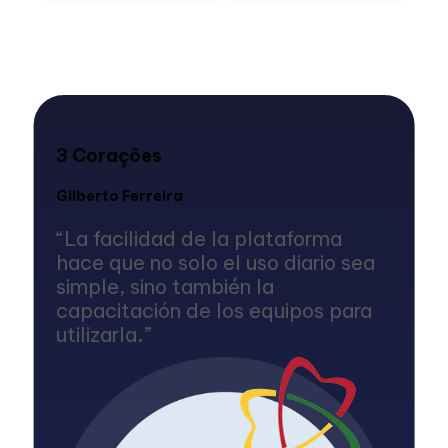
3 Corações
Gilberto Ferreira
“La facilidad de la plataforma
hace que no solo el uso diario sea
simple, sino también la
capacitación de los equipos para
utilizarla.”