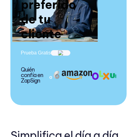
preferido
de tu
cliente
Prueba Gratis
Quién
confía en
ZapSign
Simplifica el día a día