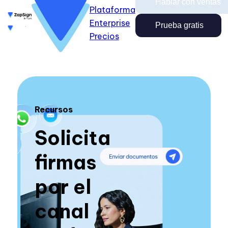
Hablar con ventas
Plataforma
Enterprise
Enterprise
Precios
Prueba gratis
Prueba gratis
Hablar con ventas
Precios
Ingresar
Cerrar
Ingresar
Recursos
Solicita
firmas
por el
canal