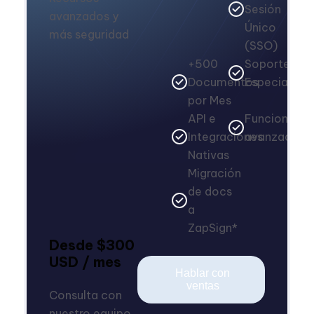
Sesión
avanzados y
Único
más seguridad
(SSO)
+500
Soporte
Documentos
Especializa
por Mes
API e
Funciones
Integraciones
avanzadas
Nativas
Migración
de docs
a
ZapSign*
Desde $300
USD / mes
Hablar con
ventas
Consulta con
nuestro equipo