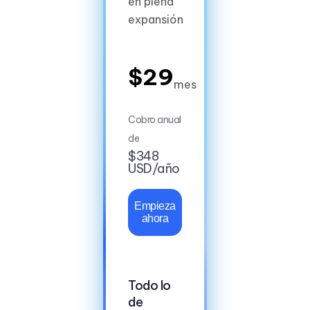
en plena
expansión
$29
mes
Cobro anual
de
$348
USD/año
Empieza
ahora
Todo lo
de