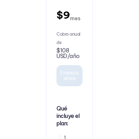
$9
mes
Cobro anual
de
$108
USD/año
Empieza
ahora
Qué
incluye el
plan:
1