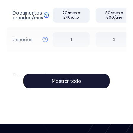
Documentos
20/mes o
50/mes o
creados/mes
240/año
600/año
Usuarios
1
3
Recursos destacados
Mostrar todo
Personalización
de logotipo y
color
Envío para
firma vía
WhatsApp