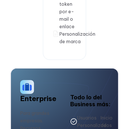
token
por e-
mail o
enlace
Personalización
de marca
Todo lo del
Enterprise
Business más:
Para grandes
Usuarios
Inicio
empresas.
Personalizados
de
Recursos