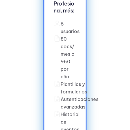
Profesio
nal, más:
6
usuarios
80
docs/
mes o
960
por
año
Plantillas y
formularios
Autenticaciones
avanzadas
Historial
de
eventos