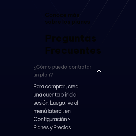
Enlace
Conoce más
rápido para
sobre los planes
registrarse
Preguntas
Plantillas y
formularios
Frecuentes
Panel y Sello
¿Cómo puedo contratar
de
Sostenibilidad
un plan?
Para comprar, crea
una cuenta o inicia
sesión. Luego, ve al
menú lateral, en
Configuración >
Planes y Precios.