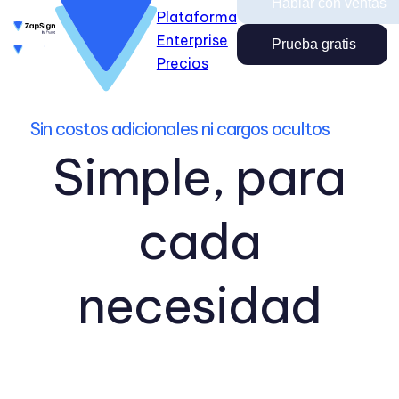
Hablar con ventas
Plataforma
Enterprise
Enterprise
Precios
Prueba gratis
Prueba gratis
Hablar con ventas
Precios
Ingresar
Cerrar
Sin costos adicionales ni cargos ocultos
Ingresar
Simple, para
cada
necesidad